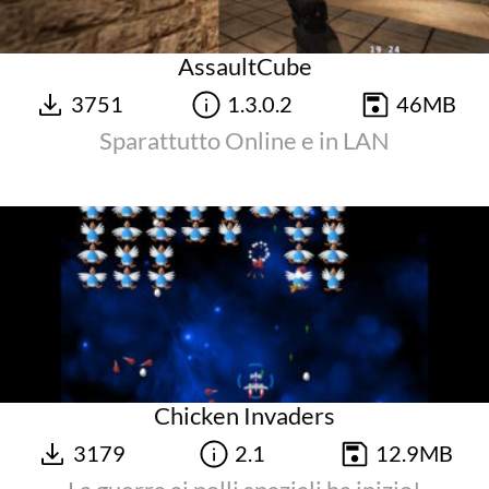
AssaultCube
3751
1.3.0.2
46MB
Sparattutto Online e in LAN
Chicken Invaders
3179
2.1
12.9MB