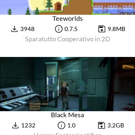
Teeworlds
3948
0.7.5
9.8MB
Sparatutto Cooperativo in 2D
Black Mesa
1232
1.0
3.2GB