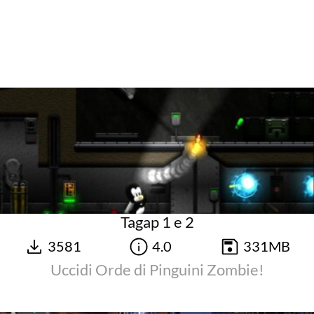
Tagap 1 e 2
3581
4.0
331MB
Uccidi Orde di Pinguini Zombie!