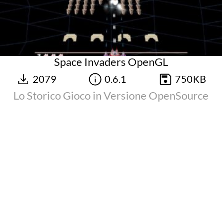
Space Invaders OpenGL
2079
0.6.1
750KB
Lo Storico Gioco in Versione OpenSource