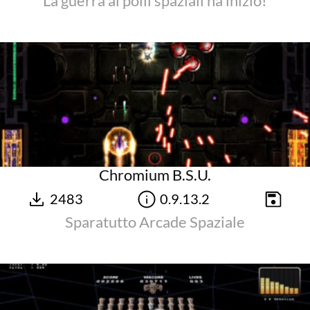
La guerra ai polli spaziali ha inizio!
Chromium B.S.U.
2483
0.9.13.2
Sparatutto Arcade Spaziale