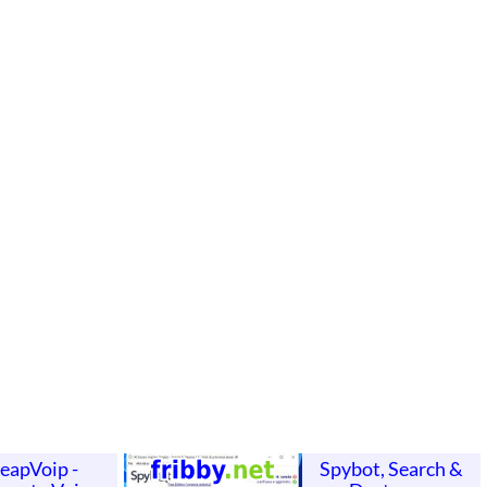
eapVoip -
Spybot, Search &