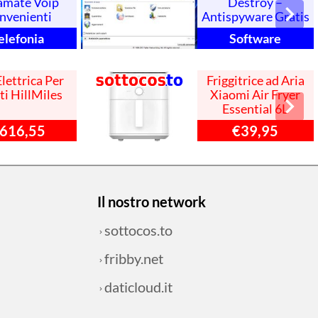
amate Voip
Destroy –
nvenienti
Antispyware Gratis
elefonia
Software
Elettrica Per
Friggitrice ad Aria
ti HillMiles
Xiaomi Air Fryer
Essential 6L
616,55
€39,95
Il nostro network
sottocos.to
fribby.net
daticloud.it