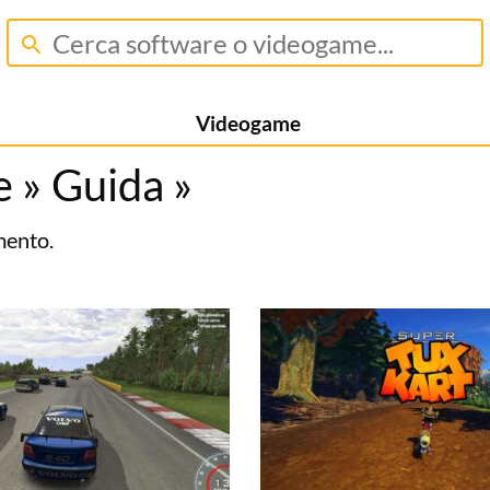
Videogame
e
»
Guida
»
mento.