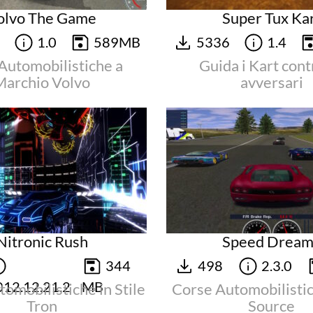
olvo The Game
Super Tux Ka
8
1.0
589MB
5336
1.4
Automobilistiche a
Guida i Kart contr
Marchio Volvo
avversari
Nitronic Rush
Speed Dream
344
498
2.3.0
012.12.21.2
MB
omobilistiche in Stile
Corse Automobilisti
Tron
Source