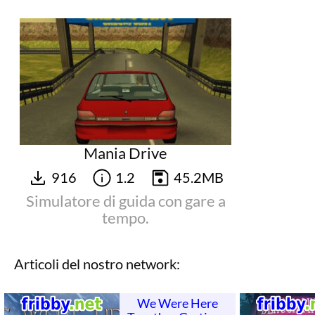
Mania Drive
916
1.2
45.2MB
Simulatore di guida con gare a
tempo.
Articoli del nostro network:
We Were Here