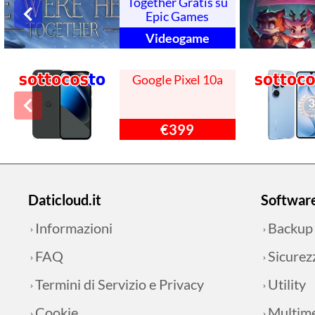
Together Gratis su
Epic Games
Videogame
Google Pixel 10a
€399
Daticloud.it
Softwar
Informazioni
Backup
FAQ
Sicurez
Termini di Servizio e Privacy
Utility
Cookie
Multim