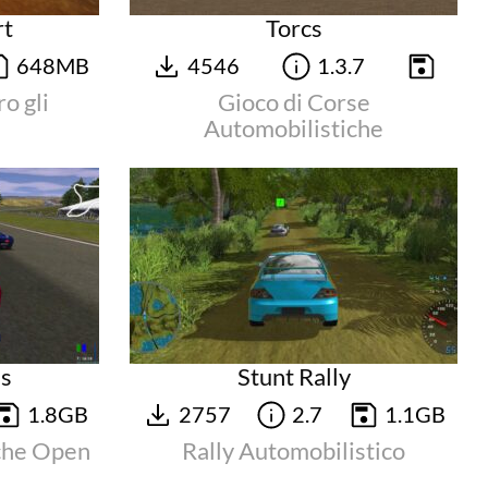
rt
Torcs
648MB
4546
1.3.7
o gli
Gioco di Corse
Automobilistiche
s
Stunt Rally
1.8GB
2757
2.7
1.1GB
che Open
Rally Automobilistico