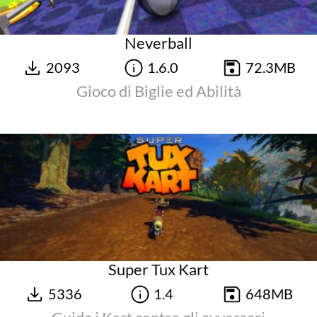
Neverball
2093
1.6.0
72.3MB
Gioco di Biglie ed Abilità
Super Tux Kart
5336
1.4
648MB