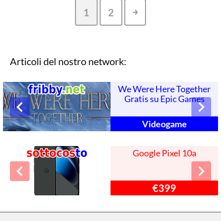
1
2
￫
Articoli del nostro network:
We Were Here Together
Gratis su Epic Games
Videogame
Google Pixel 10a
€399