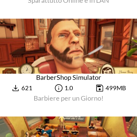
Sparattutto Online e in LAN
BarberShop Simulator
621
1.0
499MB
Barbiere per un Giorno!