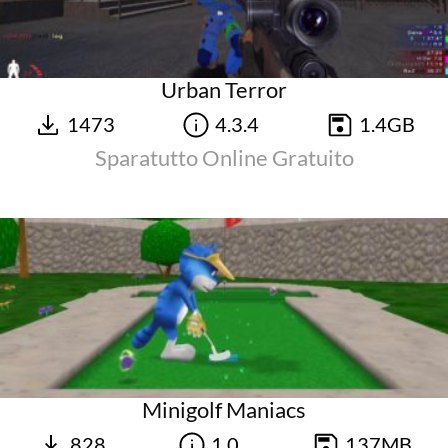
Urban Terror
1473
4.3.4
1.4GB
Sparatutto Online Gratuito
Minigolf Maniacs
828
1.0
137MB