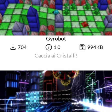
Gyrobot
704
1.0
994KB
Caccia ai Cristalli!