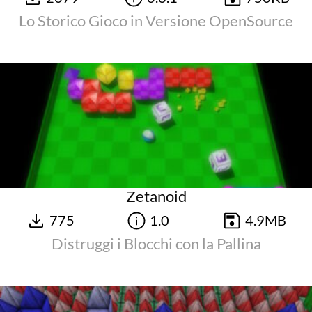
Lo Storico Gioco in Versione OpenSource
Zetanoid
775
1.0
4.9MB
Distruggi i Blocchi con la Pallina