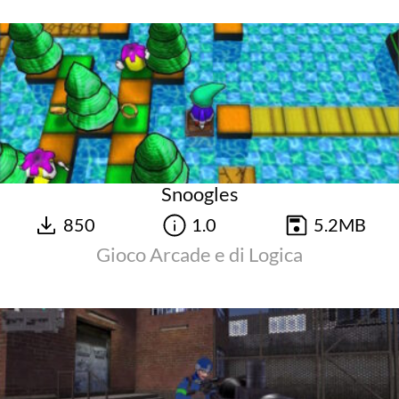
Snoogles
850
1.0
5.2MB
Gioco Arcade e di Logica