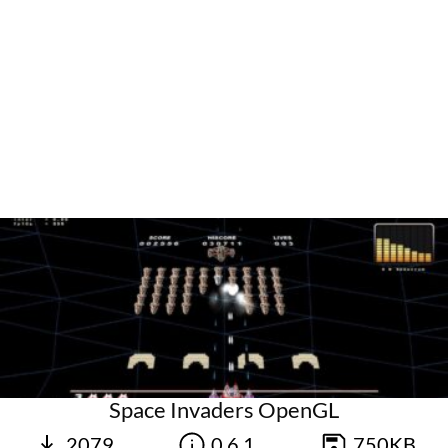
Space Invaders OpenGL
2079
0.6.1
750KB