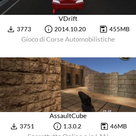
VDrift
3773
2014.10.20
455MB
Gioco di Corse Automobilistiche
AssaultCube
3751
1.3.0.2
46MB