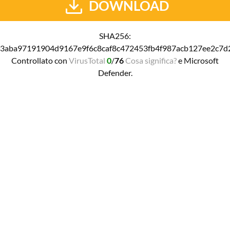
DOWNLOAD
SHA256:
3aba97191904d9167e9f6c8caf8c472453fb4f987acb127ee2c7d
Controllato con
VirusTotal
0
/
76
Cosa significa?
e Microsoft
Defender.