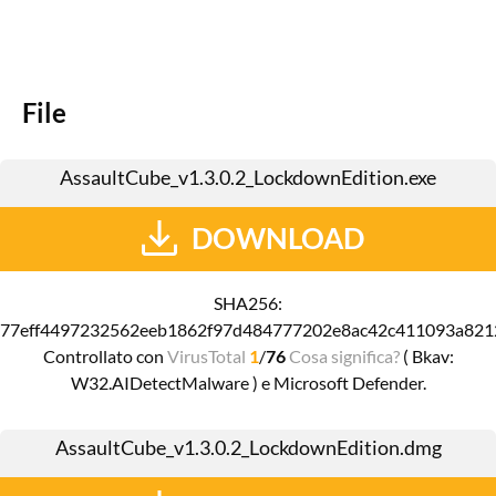
File
AssaultCube_v1.3.0.2_LockdownEdition.exe
DOWNLOAD
SHA256:
77eff4497232562eeb1862f97d484777202e8ac42c411093a821
Controllato con
VirusTotal
1
/
76
Cosa significa?
( Bkav:
W32.AIDetectMalware ) e Microsoft Defender.
AssaultCube_v1.3.0.2_LockdownEdition.dmg