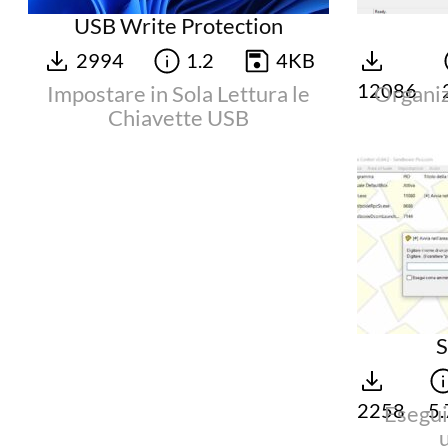
USB Write Protection
2994
1.2
4KB
12086
Impostare in Sola Lettura le
Organiz
Chiavette USB
S
2258
5.
Esegui