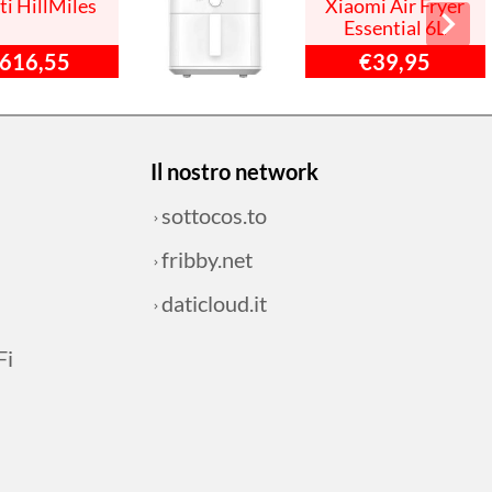
ti HillMiles
Xiaomi Air Fryer
Essential 6L
616,55
€39,95
Il nostro network
sottocos.to
fribby.net
daticloud.it
Fi