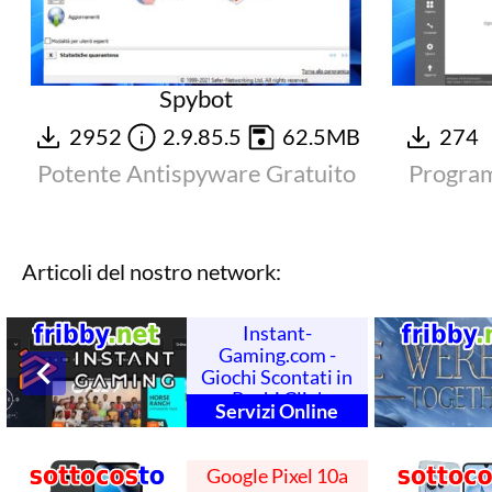
Spybot
2952
2.9.85.5
62.5MB
274
Potente Antispyware Gratuito
Program
Articoli del nostro network:
Instant-
Gaming.com -
Giochi Scontati in
Pochi Clic!
Servizi Online
Google Pixel 10a