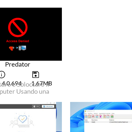
Predator
.4.0.694
1.67MB
are e Sbloccare il
uter Usando una
Chiavetta USB