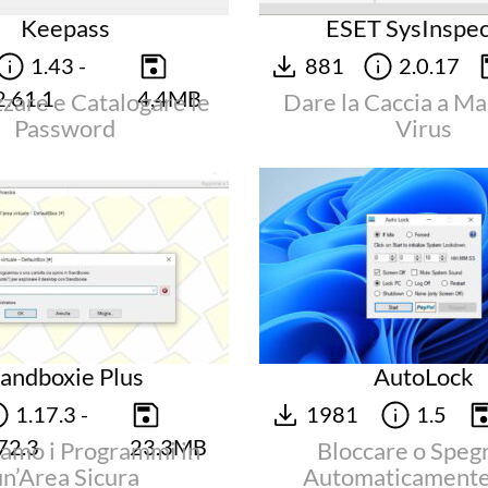
Keepass
ESET SysInspec
1.43 -
881
2.0.17
2.61.1
4,4MB
zare e Catalogare le
Dare la Caccia a M
Password
Virus
andboxie Plus
AutoLock
1.17.3 -
1981
1.5
72.3
23.3MB
amo i Programmi in
Bloccare o Speg
un’Area Sicura
Automaticamente 