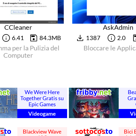
CCleaner
AskAdmin
6.41
84.3MB
1387
2.0
ma per la Pulizia del
Bloccare le Applic
Computer
We Were Here
Bea
Together Gratis su
Gra
Epic Games
Videogame
V
Blackview Wave
Bici 