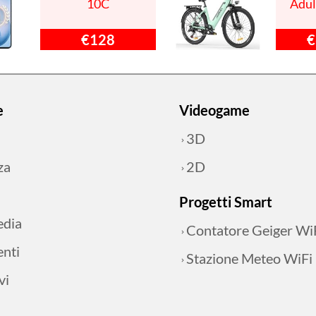
10C
Adul
€128
€
e
Videogame
3D
za
2D
Progetti Smart
edia
Contatore Geiger Wi
nti
Stazione Meteo WiFi
vi