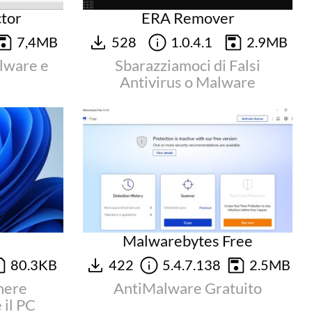
tor
ERA Remover
7,4MB
528
1.0.4.1
2.9MB
alware e
Sbarazziamoci di Falsi
Antivirus o Malware
Malwarebytes Free
80.3KB
422
5.4.7.138
2.5MB
nere
AntiMalware Gratuito
il PC