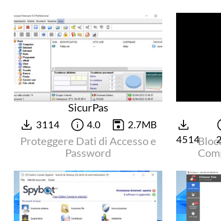
SicurPas
3114
4.0
2.7MB
4514
2
Proteggere Dati di Accesso e
Blocc
Password
Comp