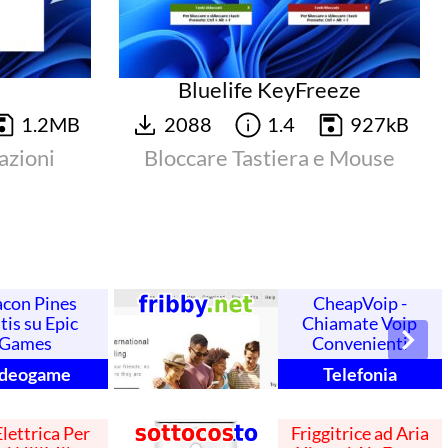
Bluelife KeyFreeze
1.2MB
2088
1.4
927kB
azioni
Bloccare Tastiera e Mouse
con Pines
CheapVoip -
tis su Epic
Chiamate Voip
Games
Convenienti
ideogame
Telefonia
Elettrica Per
Friggitrice ad Aria