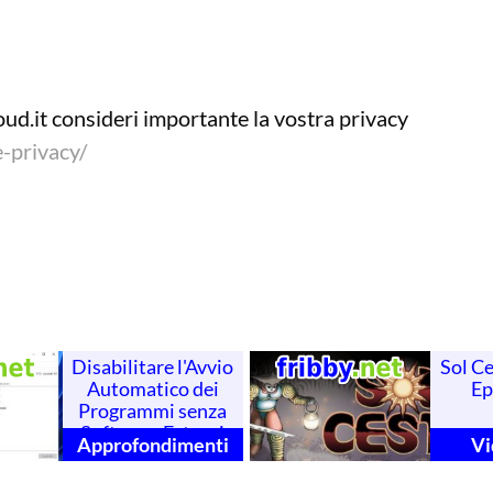
oud.it consideri importante la vostra privacy
e-privacy/
Disabilitare l'Avvio
Sol Ce
Automatico dei
Ep
Programmi senza
Software Esterni
Approfondimenti
V