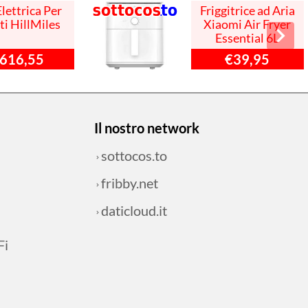
Elettrica Per
Friggitrice ad Aria
ti HillMiles
Xiaomi Air Fryer
Essential 6L
616,55
€39,95
Il nostro network
sottocos.to
fribby.net
daticloud.it
Fi