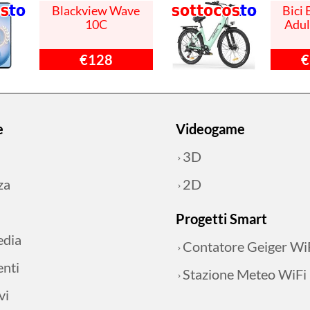
Blackview Wave
Bici 
10C
Adul
€128
€
e
Videogame
3D
za
2D
Progetti Smart
edia
Contatore Geiger Wi
nti
Stazione Meteo WiFi
vi