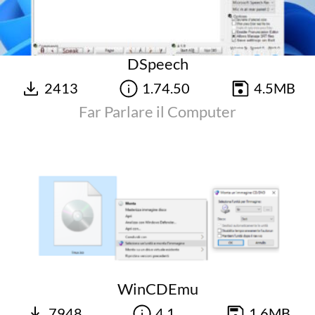
DSpeech
2413
1.74.50
4.5MB
Far Parlare il Computer
WinCDEmu
7948
4.1
1.6MB