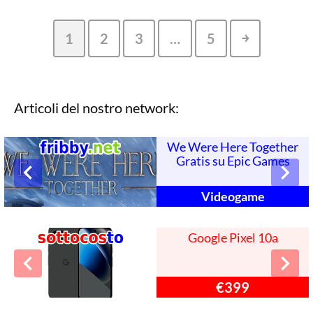
1
2
3
…
5
￫
Articoli del nostro network:
We Were Here Together
Gratis su Epic Games
Videogame
Google Pixel 10a
€399