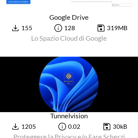
Google Drive
155
128
319MB
Lo Spazio Cloud di Google
Tunnelvision
1205
0.02
30kB
Proteggere la Privacy e/o Fare Scherzi