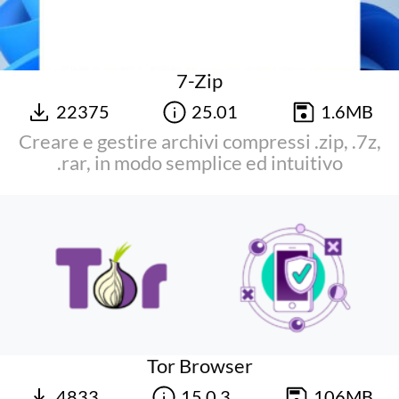
7-Zip
22375
25.01
1.6MB
Creare e gestire archivi compressi .zip, .7z,
.rar, in modo semplice ed intuitivo
Tor Browser
4833
15.0.3
106MB