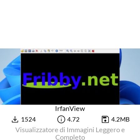
IrfanView
1524
4.72
4.2MB
Visualizzatore di Immagini Leggero e
Completo