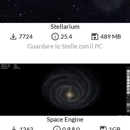
Stellarium
7724
25.4
489 MB
Guardare le Stelle con il PC
Space Engine
1262
0.9.8.0
1GB