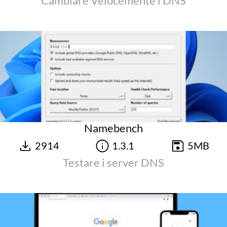
Cambiare Velocemente i DNS
Namebench
2914
1.3.1
5MB
Testare i server DNS