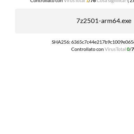
Controllato con
VirusTotal
1
/
76
Cosa significa?
( Z
7z2501-arm64.exe
SHA256: 6365c7c44e217b9c1009e065
Controllato con
VirusTotal
0
/