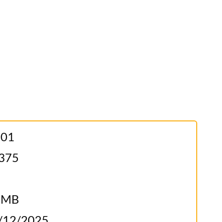
.01
375
6MB
/12/2025