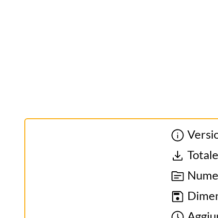
Versi
Total
Numero
Dimen
Aggiun