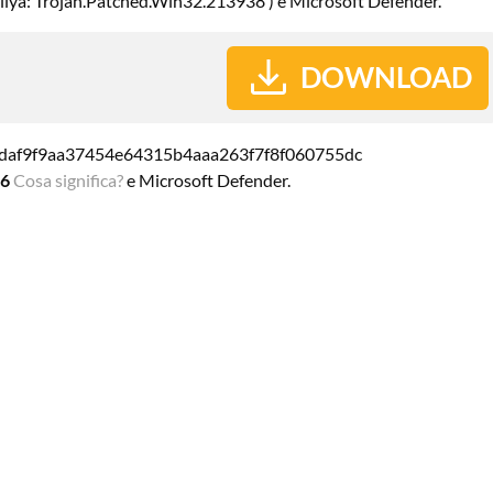
illya: Trojan.Patched.Win32.213938 ) e Microsoft Defender.
DOWNLOAD
daf9f9aa37454e64315b4aaa263f7f8f060755dc
76
Cosa significa?
e Microsoft Defender.