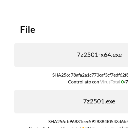
File
7z2501-x64.exe
SHA256: 78afa2a1c773caf3cf7edf62
Controllato con
VirusTotal
0
/
7z2501.exe
SHA256: b96831eec5928384f0543d6b