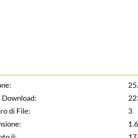
one:
25
e Download:
22
 di File:
3
sione:
1.
to il:
17