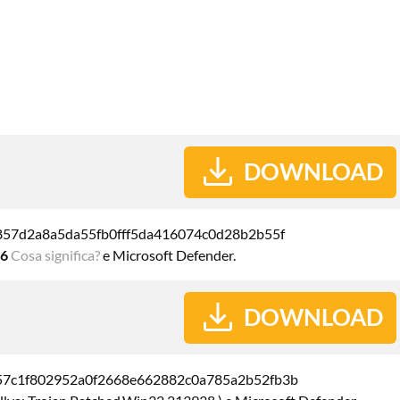
DOWNLOAD
f857d2a8a5da55fb0fff5da416074c0d28b2b55f
76
Cosa significa?
e Microsoft Defender.
DOWNLOAD
57c1f802952a0f2668e662882c0a785a2b52fb3b