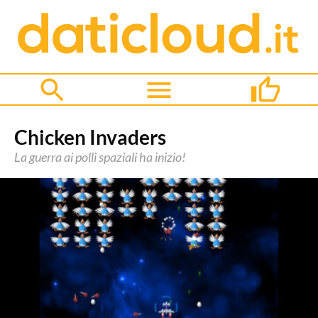
Chicken Invaders
La guerra ai polli spaziali ha inizio!