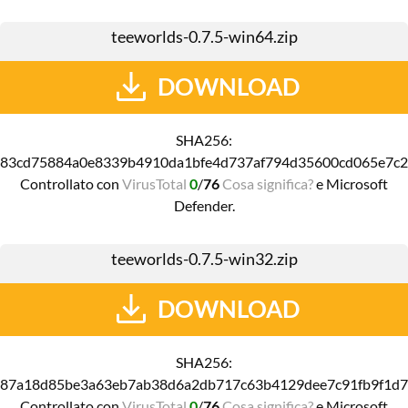
teeworlds-0.7.5-win64.zip
DOWNLOAD
SHA256:
83cd75884a0e8339b4910da1bfe4d737af794d35600cd065e7c
Controllato con
VirusTotal
0
/
76
Cosa significa?
e Microsoft
Defender.
teeworlds-0.7.5-win32.zip
DOWNLOAD
SHA256:
87a18d85be3a63eb7ab38d6a2db717c63b4129dee7c91fb9f1d
Controllato con
VirusTotal
0
/
76
Cosa significa?
e Microsoft